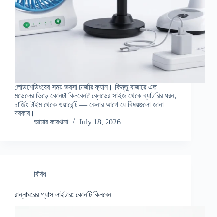
লোডশেডিংয়ের সময় ভরসা চার্জার ফ্যান। কিন্তু বাজারে এত
মডেলের ভিড়ে কোনটা কিনবেন? ব্লেডের সাইজ থেকে ব্যাটারির ধরন,
চার্জিং টাইম থেকে ওয়ারেন্টি — কেনার আগে যে বিষয়গুলো জানা
দরকার।
আমার কারখানা
July 18, 2026
বিবিধ
রান্নাঘরের গ্যাস লাইটার: কোনটি কিনবেন