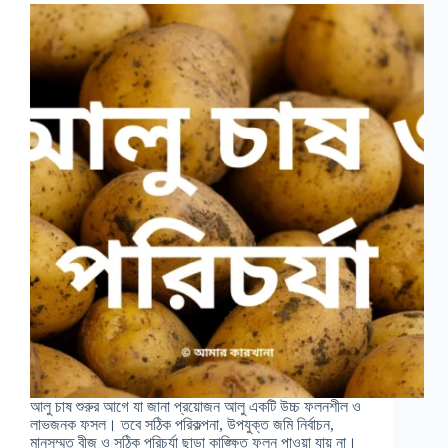
আলু চাষ শুরুর আগে যা জানা প্রয়োজন আলু একটি উচ্চ ফলনশীল ও
লাভজনক ফসল। তবে সঠিক পরিকল্পনা, উপযুক্ত জমি নির্বাচন,
মানসম্মত বীজ ও সঠিক পরিচর্যা ছাড়া কাঙ্ক্ষিত ফলন পাওয়া যায় না।